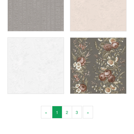
«
1
2
3
»